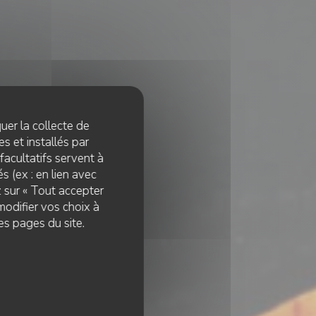
quer la collecte de
s et installés par
facultatifs servent à
s (ex : en lien avec
z sur « Tout accepter
modifier vos choix à
es pages du site.