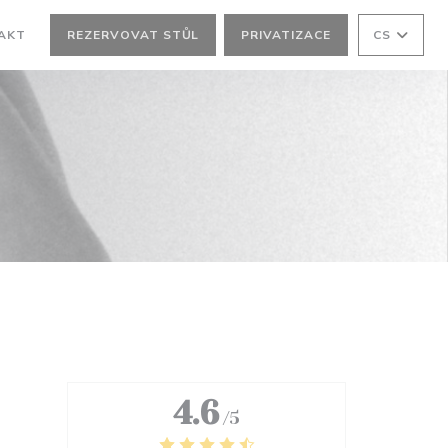
AKT
REZERVOVAT STŮL
PRIVATIZACE
CS
M OKNĚ))
OVÉM OKNĚ))
4.6
/5