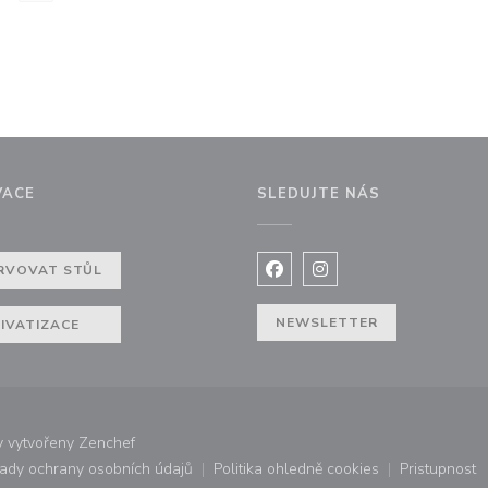
VACE
SLEDUJTE NÁS
ně))
RVOVAT STŮL
Facebook ((otevře se v nov
Instagram ((otevře se
NEWSLETTER
IVATIZACE
((otevře se v novém okně))
 vytvořeny
Zenchef
ady ochrany osobních údajů
Politika ohledně cookies
Pristupnost
ovém okně))
((otevře se v novém okně))
((otevře se v novém okně))
((otevř