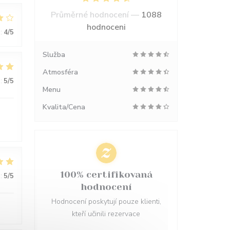
Průměrné hodnocení —
1088
hodnoceni
:
4
/5
Služba
Atmosféra
:
5
/5
Menu
Kvalita/Cena
100% certifikovaná
:
5
/5
hodnocení
Hodnocení poskytují pouze klienti,
kteří učinili rezervace