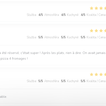
Služba
:
4
/5
Atmosféra
:
4
/5
Kuchyně
:
4
/5
Kvalita / Cena
Služba
:
5
/5
Atmosféra
:
5
/5
Kuchyně
:
5
/5
Kvalita / Cena
é réservé, c'était super ! Après les plats, rien à dire. On avait jamais
pizza 4 fromages !
Služba
:
5
/5
Atmosféra
:
5
/5
Kuchyně
:
5
/5
Kvalita / Cena
able.