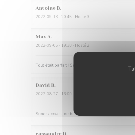
Antoine
B
2022-09-13
- 20:45 - Hosté 3
Max
A
2022-09-06
- 19:30 - Hosté 2
Tout était parfait ! Service et cuisine !
Tat
David
B
2022-08-27
- 13:00 - Hosté 8
Super accueil, de beaux produits, dans un chouett
cassandre
D