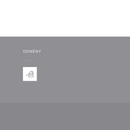
ODMĚNY
ém okně))
 v novém okně))
e se v novém okně))