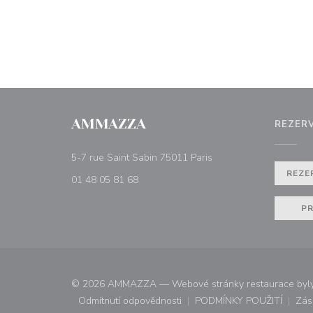
AMMAZZA
REZER
((otevře se v novém ok
5-7 rue Saint Sabin 75011 Paris
REZE
01 48 05 81 68
PR
© 2026 AMMAZZA — Webové stránky restaurace byly
Odmítnutí odpovědnosti
PODMÍNKY POUŽITÍ
Zás
((otevře se v novém okně))
((otevře se v n