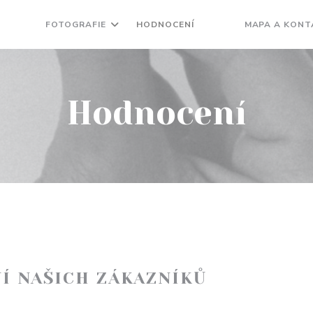
FOTOGRAFIE
HODNOCENÍ
MAPA A KONT
((OTEVŘE SE V NOVÉ
((OTEVŘE SE V N
Hodnocení
Í NAŠICH ZÁKAZNÍKŮ