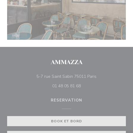
AMMAZZA
((åbner i et nyt vind
5-7 rue Saint Sabin 75011 Paris
01 48 05 81 68
RESERVATION
BOOK ET BORD