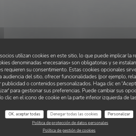
socios utilizan cookies en este sitio, lo que puede implicar la
okies denominadas «necesarias» son obligatorias y se instalan
s requieren su consentimiento. Estas cookies opcionales sirve
a audiencia del sitio, ofrecer funcionalidades (por ejemplo, re
r publicidad o contenidos personalizados. Haga clic en 'Acept
RESTAURANTE ITALIANO
•
PARIS
lizar' para gestionar sus preferencias. Puede cambiar sus opci
AMMAZZA
lic en el icono de cookie en la parte inferior izquierda de las
OK, aceptar todas
Denegar todas las cookies
Personalizar
RESERVAR UNA MESA
Política de protección de datos personales
Política de gestión de cookies