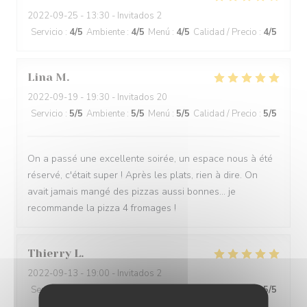
2022-09-25
- 13:30 - Invitados 2
Servicio
:
4
/5
Ambiente
:
4
/5
Menú
:
4
/5
Calidad / Precio
:
4
/5
Lina
M
2022-09-19
- 19:30 - Invitados 20
Servicio
:
5
/5
Ambiente
:
5
/5
Menú
:
5
/5
Calidad / Precio
:
5
/5
On a passé une excellente soirée, un espace nous à été
réservé, c'était super ! Après les plats, rien à dire. On
avait jamais mangé des pizzas aussi bonnes... je
recommande la pizza 4 fromages !
Thierry
L
2022-09-13
- 19:00 - Invitados 2
Servicio
:
5
/5
Ambiente
:
5
/5
Menú
:
5
/5
Calidad / Precio
:
5
/5