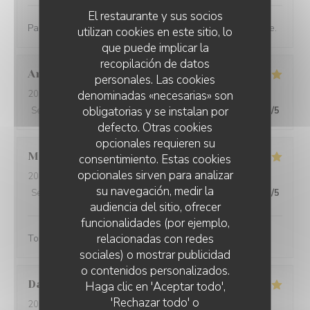
El restaurante y sus socios
Parfait comme toujours ! Bonne ambiance et bonne table.
utilizan cookies en este sitio, lo
que puede implicar la
recopilación de datos
Antoine
B
personales. Las cookies
denominadas «necesarias» son
2022-09-13
- 20:45 - Invitados 3
obligatorias y se instalan por
Servicio
:
5
/5
Ambiente
:
5
/5
Menú
:
5
/5
Calidad / Precio
:
5
/5
defecto. Otras cookies
opcionales requieren su
Max
A
consentimiento. Estas cookies
opcionales sirven para analizar
2022-09-06
- 19:30 - Invitados 2
su navegación, medir la
Servicio
:
5
/5
Ambiente
:
5
/5
Menú
:
5
/5
Calidad / Precio
:
5
/5
audiencia del sitio, ofrecer
funcionalidades (por ejemplo,
relacionadas con redes
Tout était parfait ! Service et cuisine !
sociales) o mostrar publicidad
o contenidos personalizados.
David
B
Haga clic en 'Aceptar todo',
'Rechazar todo' o
2022-08-27
- 13:00 - Invitados 8