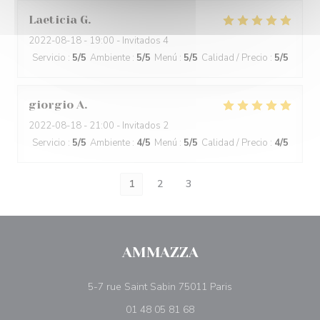
Laeticia
G
2022-08-18
- 19:00 - Invitados 4
Servicio
:
5
/5
Ambiente
:
5
/5
Menú
:
5
/5
Calidad / Precio
:
5
/5
giorgio
A
2022-08-18
- 21:00 - Invitados 2
Servicio
:
5
/5
Ambiente
:
4
/5
Menú
:
5
/5
Calidad / Precio
:
4
/5
1
2
3
AMMAZZA
((abre en una nuev
5-7 rue Saint Sabin 75011 Paris
01 48 05 81 68