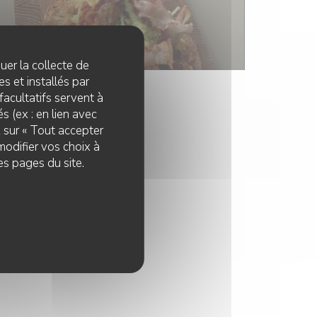
quer la collecte de
s et installés par
facultatifs servent à
s (ex : en lien avec
z sur « Tout accepter
modifier vos choix à
es pages du site.