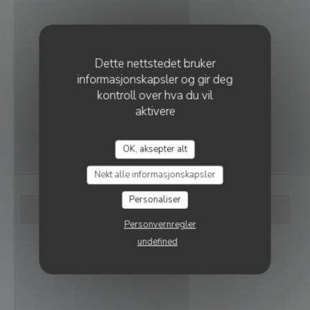
Dette nettstedet bruker
informasjonskapsler og gir deg
kontroll over hva du vil
aktivere
•
PARIS
OK, aksepter alt
AMMAZZA
Nekt alle informasjonskapsler
Personaliser
BESTILL ET BORD
Personvernregler
undefined