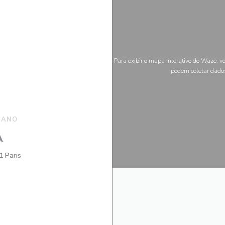
Para exibir o mapa interativo do Waze, v
podem coletar dado
IANO
A
((abre numa nova janela))
1 Paris