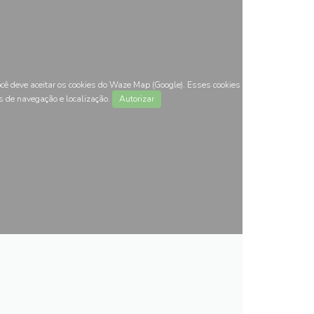
ocê deve aceitar os cookies do Waze Map (Google). Esses cookies
s de navegação e localização.
Autorizar