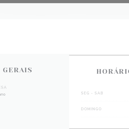
 GERAIS
HORÁRI
ESA
SEG
-
SAB
ano
DOMINGO