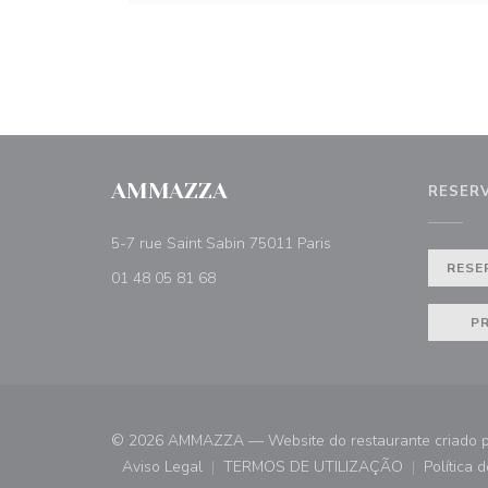
AMMAZZA
RESER
((abre numa nova janel
5-7 rue Saint Sabin 75011 Paris
RESE
01 48 05 81 68
P
© 2026 AMMAZZA — Website do restaurante criado 
Aviso Legal
TERMOS DE UTILIZAÇÃO
Política 
((abre numa nova janela))
((abre numa nova janela