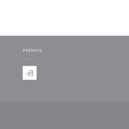
PRÉMIOS
anela))
nova janela))
ma nova janela))