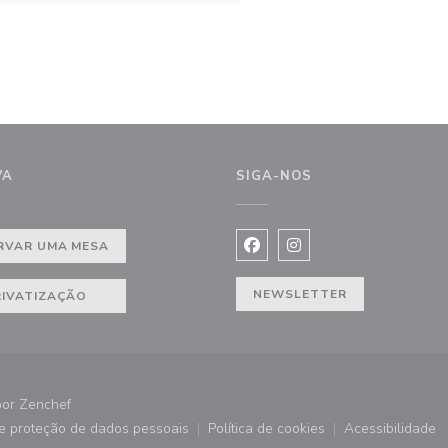
VA
SIGA-NOS
a))
RVAR UMA MESA
Facebook ((abre numa nova j
Instagram ((abre numa 
NEWSLETTER
RIVATIZAÇÃO
((abre numa nova janela))
por
Zenchef
de proteção de dados pessoais
Política de cookies
Acessibilidade
))
((abre numa nova janela))
((abre numa nova janela))
((abre nu