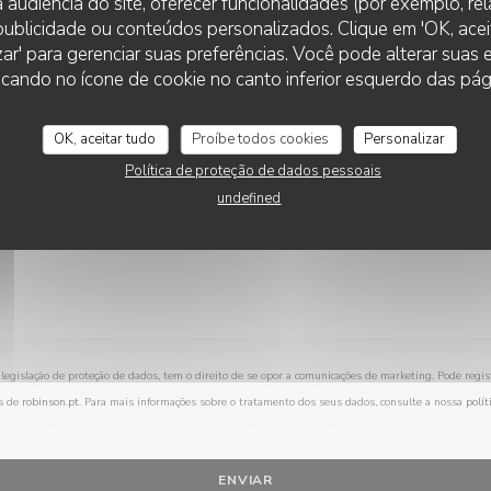
 audiência do site, oferecer funcionalidades (por exemplo, re
Deseja contactar-nos ?
r publicidade ou conteúdos personalizados. Clique em 'OK, aceit
Preencha o formulário abaixo!
zar' para gerenciar suas preferências. Você pode alterar suas
cando no ícone de cookie no canto inferior esquerdo das pági
OK, aceitar tudo
Proíbe todos cookies
Personalizar
Política de proteção de dados pessoais
undefined
legislação de proteção de dados, tem o direito de se opor a comunicações de marketing. Pode regis
s de
robinson.pt
. Para mais informações sobre o tratamento dos seus dados, consulte a nossa
polít