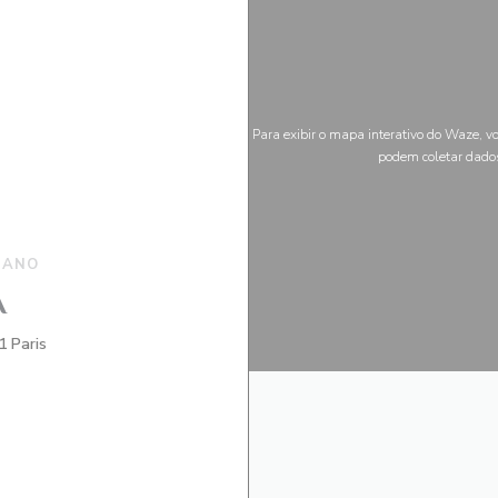
Para exibir o mapa interativo do Waze, v
podem coletar dado
IANO
A
((abre numa nova janela))
1 Paris