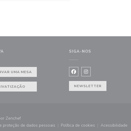
VA
SIGA-NOS
a))
RVAR UMA MESA
Facebook ((abre numa nova j
Instagram ((abre numa 
NEWSLETTER
RIVATIZAÇÃO
((abre numa nova janela))
por
Zenchef
de proteção de dados pessoais
Política de cookies
Acessibilidade
))
((abre numa nova janela))
((abre numa nova janela))
((abre nu