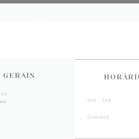
 GERAIS
HORÁRI
ESA
SEG
-
SAB
ano
DOMINGO