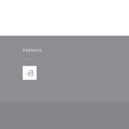
PRÉMIOS
anela))
nova janela))
ma nova janela))