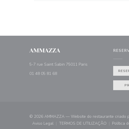
AMMAZZA
RESER
((abre numa nova janel
5-7 rue Saint Sabin 75011 Paris
RESE
01 48 05 81 68
P
© 2026 AMMAZZA — Website do restaurante criado 
Aviso Legal
TERMOS DE UTILIZAÇÃO
Política 
((abre numa nova janela))
((abre numa nova janela