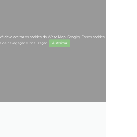
ocê deve aceitar os cookies do Waze Map (Google). Esses cookies
s de navegação e localização.
Autorizar