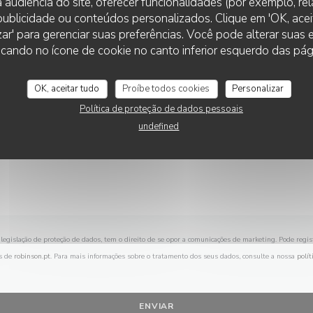
 audiência do site, oferecer funcionalidades (por exemplo, re
Deseja contactar-nos ?
r publicidade ou conteúdos personalizados. Clique em 'OK, aceit
Preencha o formulário abaixo!
zar' para gerenciar suas preferências. Você pode alterar suas
cando no ícone de cookie no canto inferior esquerdo das pági
OK, aceitar tudo
Proíbe todos cookies
Personalizar
Política de proteção de dados pessoais
undefined
legislação de proteção de dados, tem o direito de se opor a comunicações de marketing. Pode regis
s de
robinson.pt
. Para mais informações sobre o tratamento dos seus dados, consulte a nossa
polít