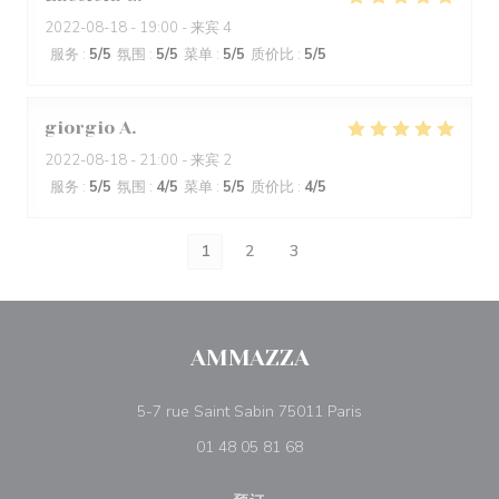
2022-08-18
- 19:00 - 来宾 4
服务
:
5
/5
氛围
:
5
/5
菜单
:
5
/5
质价比
:
5
/5
giorgio
A
2022-08-18
- 21:00 - 来宾 2
服务
:
5
/5
氛围
:
4
/5
菜单
:
5
/5
质价比
:
4
/5
1
2
3
AMMAZZA
((在新窗口中打开))
5-7 rue Saint Sabin 75011 Paris
01 48 05 81 68