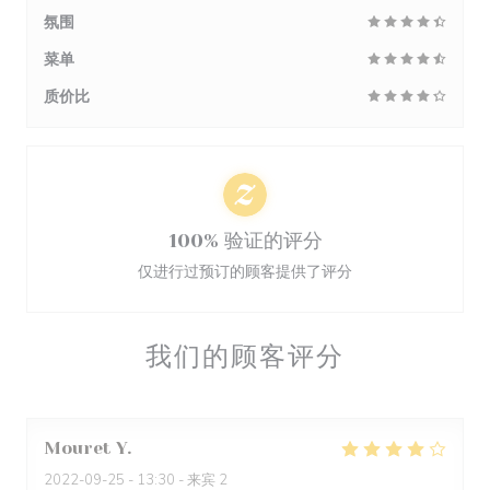
氛围
菜单
质价比
100% 验证的评分
仅进行过预订的顾客提供了评分
我们的顾客评分
Mouret
Y
2022-09-25
- 13:30 - 来宾 2