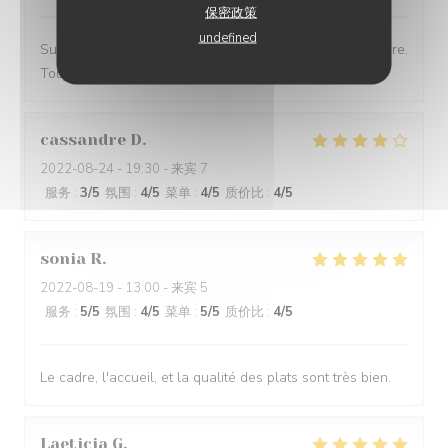
保密政策
undefined
Super accueil, de beaux produits, dans un chouette cadre.
Toujours du bonheur de venir chez Ammazza
cassandre
D
2022-08-24
- 19:30 - 来宾 7
服务
:
3
/5
氛围
:
4
/5
菜单
:
4
/5
质价比
:
4
/5
sonia
R
2022-08-19
- 13:00 - 来宾 5
服务
:
5
/5
氛围
:
4
/5
菜单
:
5
/5
质价比
:
4
/5
Le cadre, l'accueil, et la qualité des plats sont très bien.
Laeticia
G