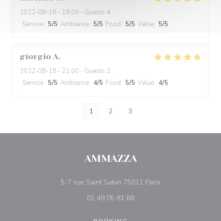
2022-08-18
- 19:00 - Guests 4
Service
:
5
/5
Ambiance
:
5
/5
Food
:
5
/5
Value
:
5
/5
giorgio
A
2022-08-18
- 21:00 - Guests 2
Service
:
5
/5
Ambiance
:
4
/5
Food
:
5
/5
Value
:
4
/5
1
2
3
AMMAZZA
((opens in a new w
5-7 rue Saint Sabin 75011 Paris
01 48 05 81 68