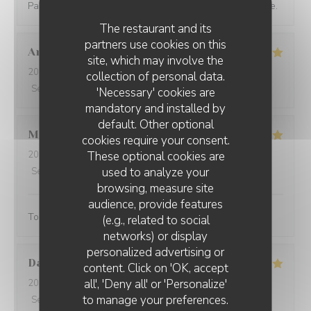
Parfait comme toujours ! Bonne ambiance et bonne table.
The restaurant and its
partners use cookies on this
Antoine
B
site, which may involve the
2022-09-13
- 20:45 - Guests 3
collection of personal data.
Service
:
5
/5
Ambiance
:
5
/5
Food
:
5
/5
Value
:
5
/5
'Necessary' cookies are
mandatory and installed by
default. Other optional
Max
A
cookies require your consent.
These optional cookies are
2022-09-06
- 19:30 - Guests 2
used to analyze your
Service
:
5
/5
Ambiance
:
5
/5
Food
:
5
/5
Value
:
5
/5
browsing, measure site
audience, provide features
Tout était parfait ! Service et cuisine !
(e.g., related to social
networks) or display
personalized advertising or
David
B
content. Click on 'OK, accept
all', 'Deny all' or 'Personalize'
2022-08-27
- 13:00 - Guests 8
to manage your preferences.
Service
:
5
/5
Ambiance
:
5
/5
Food
:
5
/5
Value
:
5
/5