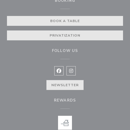
BOOKING
BOOK A TABLE
PRIVATIZATION
FOLLOW US
Facebook ((opens in a new window
Instagram ((opens in a new w
NEWSLETTER
REWARDS