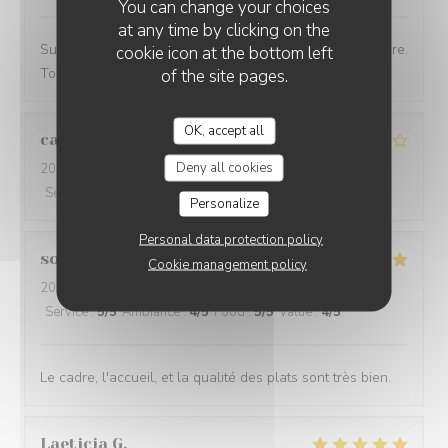
You can change your choices
at any time by clicking on the
Super accueil, de beaux produits, dans un chouette cadre.
cookie icon at the bottom left
Toujours du bonheur de venir chez Ammazza
of the site pages.
OK, accept all
cassandre
D
Deny all cookies
2022-08-24
- 19:30 - Guests 7
Service
:
3
/5
Ambiance
:
4
/5
Food
:
4
/5
Value
:
4
/5
Personalize
Personal data protection policy
sonia
R
Cookie management policy
2022-08-19
- 13:00 - Guests 5
Service
:
5
/5
Ambiance
:
4
/5
Food
:
5
/5
Value
:
4
/5
Le cadre, l'accueil, et la qualité des plats sont très bien.
Laeticia
G