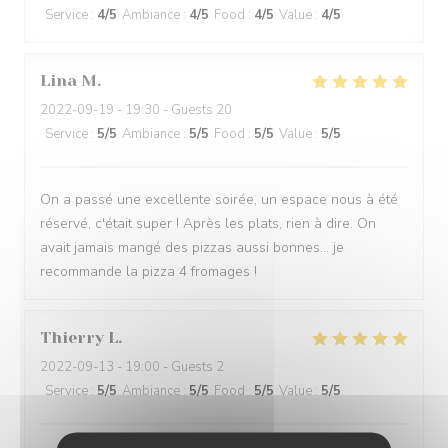
Service
:
4
/5
Ambiance
:
4
/5
Food
:
4
/5
Value
:
4
/5
Lina
M
2022-09-19
- 19:30 - Guests 20
Service
:
5
/5
Ambiance
:
5
/5
Food
:
5
/5
Value
:
5
/5
On a passé une excellente soirée, un espace nous à été
réservé, c'était super ! Après les plats, rien à dire. On
avait jamais mangé des pizzas aussi bonnes... je
recommande la pizza 4 fromages !
Thierry
L
2022-09-13
- 19:00 - Guests 2
Service
:
5
/5
Ambiance
:
5
/5
Food
:
5
/5
Value
:
5
/5