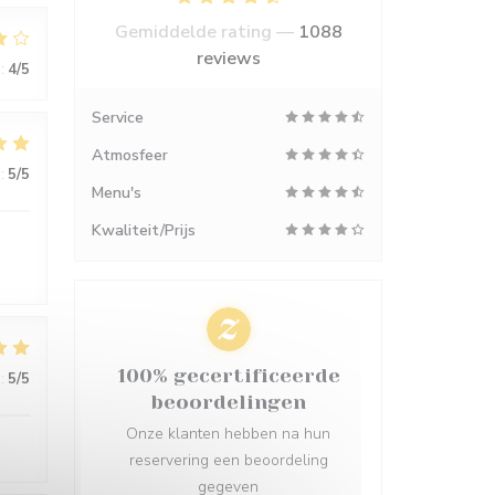
Gemiddelde rating —
1088
reviews
:
4
/5
Service
Atmosfeer
:
5
/5
Menu's
Kwaliteit/Prijs
100% gecertificeerde
:
5
/5
beoordelingen
Onze klanten hebben na hun
reservering een beoordeling
gegeven