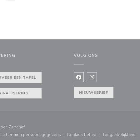
VERING
VOLG ONS
nster))
RVEER EEN TAFEL
Facebook ((opent in een nie
Instagram ((opent in e
NIEUWSBRIEF
RIVATISERING
((opent in een nieuw venster))
door
Zenchef
bescherming persoonsgegevens
Cookies beleid
Toegankelijkheid
ster))
((opent in een nieuw venster))
((opent in een nieuw venster
((opent in