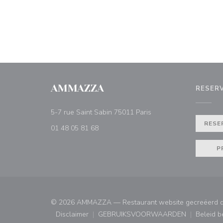
AMMAZZA
RESER
((opent in een nieuw ve
5-7 rue Saint Sabin 75011 Paris
RESE
01 48 05 81 68
P
© 2026 AMMAZZA — Restaurant website gecreëerd 
Disclaimer
GEBRUIKSVOORWAARDEN
Beleid 
((opent in een nieuw venster))
((opent in een nieuw ven