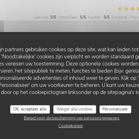
Service
:
5
/5
Atmosfeer
:
5
/5
Keuken
:
5
/5
Kwaliteit / Prijs
Service
:
5
/5
Atmosfeer
:
5
/5
Keuken
:
5
/5
Kwaliteit / Prijs
ijn partners gebruiken cookies op deze site, wat kan leiden to
Noodzakelijke' cookies zijn verplicht en worden standaard g
ies vereisen uw toestemming. Deze optionele cookies worden
seren, het sitepubliek te meten, functies te bieden (bijv. gere
rsonaliseerde advertenties of inhoud weer te geven. Klik op 'O
 'Personaliseer' om uw voorkeuren te beheren. U kunt uw keu
 door op het cookiepictogram linksonder op de sitepagina's te
Service
:
5
/5
Atmosfeer
:
5
/5
Keuken
:
5
/5
Kwaliteit / Prijs
OK, accepteer alle
Weiger alle cookies
Personaliseer
e cadre. Toujours du bonheur de venir chez Ammazza
Beleid voor de bescherming van persoonsgegevens
Cookiebeleid