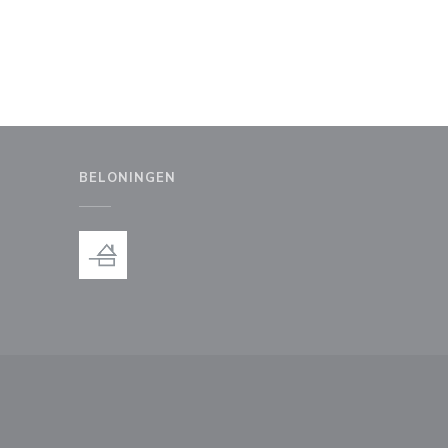
BELONINGEN
uw venster))
en nieuw venster))
))
 een nieuw venster))