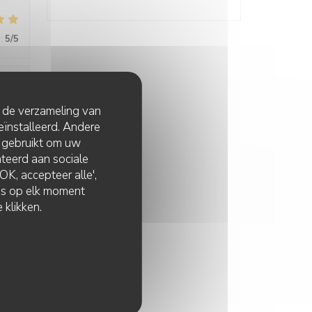
:
5
/5
:
5
/5
t de verzameling van
eïnstalleerd. Andere
 gebruikt om uw
lateerd aan sociale
K, accepteer alle',
zes op elk moment
 klikken.
:
5
/5