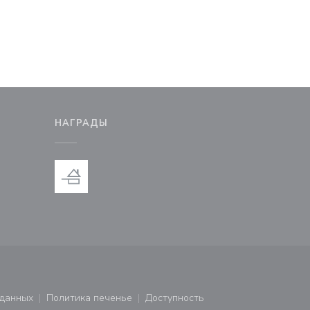
М
НАГРАДЫ
новом окне))
тся в новом окне))
 данных
Политика печенье
Доступность
ся в новом окне))
((открывается в новом окне))
((открывается в новом окне))