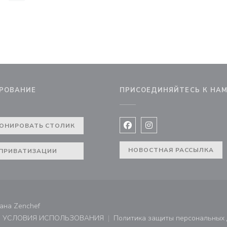
РОВАНИЕ
ПРИСОЕДИНЯЙТЕСЬ К НА
 окне))
ОНИРОВАТЬ СТОЛИК
Facebook ((открывается в 
Instagram ((открывае
НОВОСТНАЯ РАССЫЛКА
ПРИВАТИЗАЦИИ
((открывается в новом окне))
дана
Zenchef
УСЛОВИЯ ИСПОЛЬЗОВАНИЯ
Политика защиты персональных
не))
((открывается в новом окне))
((открывает