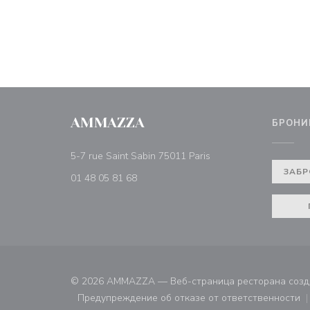
AMMAZZA
БРОНИ
((открывается в новом
5-7 rue Saint Sabin 75011 Paris
ЗАБР
01 48 05 81 68
© 2026 AMMAZZA — Веб-страница ресторана соз
Предупреждение об отказе от ответственности
((открывается в новом ок