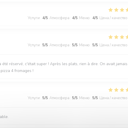
Услуги
:
4
/5
Атмосфера
:
4
/5
Меню
:
4
/5
Цена / качество
Услуги
:
5
/5
Атмосфера
:
5
/5
Меню
:
5
/5
Цена / качество
é réservé, c'était super ! Après les plats, rien à dire. On avait jamais
pizza 4 fromages !
Услуги
:
5
/5
Атмосфера
:
5
/5
Меню
:
5
/5
Цена / качество
able.