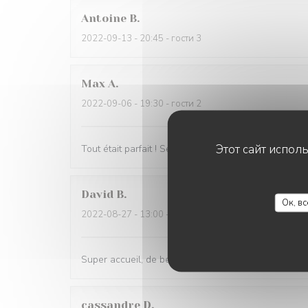
Antoine
B
2022-09-13
- 20:45 - гости 3
Max
A
2022-09-06
- 19:30 - гости 2
Этот сайт испол
Tout était parfait ! Service et cuisine !
David
B
Ок, в
2022-08-27
- 13:00 - гости 8
Super accueil, de beaux produits, dans un chouett
cassandre
D