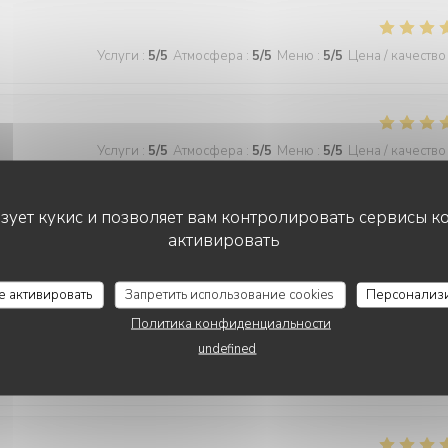
Услуги
:
5
/5
Атмосфера
:
5
/5
Меню
:
5
/5
Цена / качество
Услуги
:
5
/5
Атмосфера
:
5
/5
Меню
:
5
/5
Цена / качество
ьзует кукис и позволяет вам контролировать сервисы к
активировать
се активировать
Запретить использование cookies
Персонализ
Услуги
:
5
/5
Атмосфера
:
5
/5
Меню
:
5
/5
Цена / качество
Политика конфиденциальности
undefined
e cadre. Toujours du bonheur de venir chez Ammazza