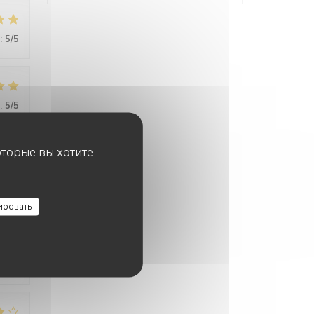
:
5
/5
:
5
/5
оторые вы хотите
ировать
:
5
/5