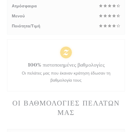
Ατμόσφαιρα
Μενού
Ποιότητα/Τιμή
100% πιστοποιημένες βαθμολογίες
Οι πελάτες μας που έκαναν κράτηση έδωσαν τη
βαθμολογία τους
ΟΙ ΒΑΘΜΟΛΟΓΊΕΣ ΠΕΛΑΤΏΝ
ΜΑΣ