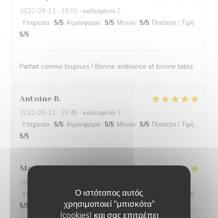
2022-09-13
- 19:00 - καλεσμένοι 2
Υπηρεσία
:
5
/5
Ατμόσφαιρα
:
5
/5
Μενού
:
5
/5
Ποιότητα / Τιμή
:
5
/5
Parfait comme toujours ! Bonne ambiance et bonne table.
Antoine
B
2022-09-13
- 20:45 - καλεσμένοι 3
Υπηρεσία
:
5
/5
Ατμόσφαιρα
:
5
/5
Μενού
:
5
/5
Ποιότητα / Τιμή
:
5
/5
Max
A
2022-09-06
- 19:30 - καλεσμένοι 2
Ο ιστότοπος αυτός
Υπηρεσία
:
5
/5
Ατμόσφαιρα
:
5
/5
Μενού
:
5
/5
Ποιότητα / Τιμή
:
χρησιμοποιεί "μπισκότα"
5
/5
(cookies) και σας επιτρέπει