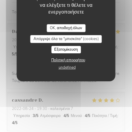
να ελέγξετε τι θέλετε να
ενεργοποιήσετε
Tout était parfait ! Service et cuisine !
OK, αποδοχή όλων
David
B
Απόρριψε όλα τα "μπισκότα" (cookies)
2022-08-27
- 13:00 - καλεσμένοι 8
Υπηρεσία
:
5
/5
Ατμόσφαιρα
:
5
/5
Μενού
:
5
/5
Ποιότητα / Τιμή
:
Εξατομίκευση
5
/5
Πολιτική απορρήτου
undefined
Super accueil, de beaux produits, dans un chouette cadre.
Toujours du bonheur de venir chez Ammazza
cassandre
D
2022-08-24
- 19:30 - καλεσμένοι 7
Υπηρεσία
:
3
/5
Ατμόσφαιρα
:
4
/5
Μενού
:
4
/5
Ποιότητα / Τιμή
:
4
/5