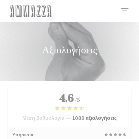
Πίνακας διαχείρισης "Μπισκότων" (Cookies)
Αξιολογήσεις
4.6
/5
Μέση βαθμολογία —
1088 αξιολογήσεις
Υπηρεσία