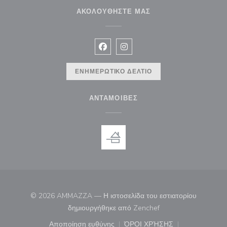
ΑΚΟΛΟΥΘΉΣΤΕ ΜΑΣ
Facebook ((ανοίγει σε νέο παράθυρ
Instagram ((ανοίγει σε νέο π
ΕΝΗΜΕΡΩΤΙΚΌ ΔΕΛΤΊΟ
ΑΝΤΑΜΟΙΒΈΣ
© 2026 AMMAZZA — Η ιστοσελίδα του εστιατορίου
((ανοίγει σε νέο παρά
δημιουργήθηκε από
Zenchef
Αποποίηση ευθύνης
ΌΡΟΙ ΧΡΉΣΗΣ