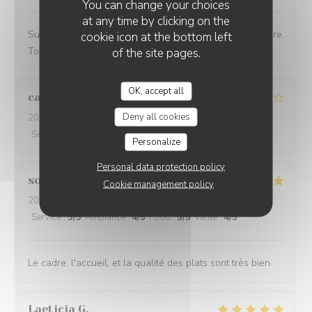
You can change your choices
at any time by clicking on the
Super accueil, de beaux produits, dans un chouette cadre.
cookie icon at the bottom left
Toujours du bonheur de venir chez Ammazza
of the site pages.
OK, accept all
cassandre
D
Deny all cookies
2022-08-24
- 19:30 - Guests 7
Service
:
3
/5
Ambiance
:
4
/5
Food
:
4
/5
Value
:
4
/5
Personalize
Personal data protection policy
sonia
R
Cookie management policy
2022-08-19
- 13:00 - Guests 5
Service
:
5
/5
Ambiance
:
4
/5
Food
:
5
/5
Value
:
4
/5
Le cadre, l'accueil, et la qualité des plats sont très bien.
Laeticia
G