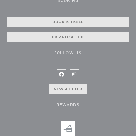
BOOKING
BOOK A TABLE
PRIVATIZATION
FOLLOW US
Facebook ((opens in a new window
Instagram ((opens in a new w
NEWSLETTER
REWARDS