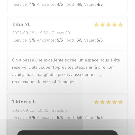
Service
:
4
/5
Ambiance
:
4
/5
Food
:
4
/5
Value
:
4
/5
Lina
M
2022-09-19
- 19:30 - Guests 20
Service
:
5
/5
Ambiance
:
5
/5
Food
:
5
/5
Value
:
5
/5
On a passé une excellente soirée, un espace nous à été
réservé, c'était super ! Après les plats, rien à dire. On
avait jamais mangé des pizzas aussi bonnes... je
recommande la pizza 4 fromages !
Thierry
L
2022-09-13
- 19:00 - Guests 2
Service
:
5
/5
Ambiance
:
5
/5
Food
:
5
/5
Value
:
5
/5