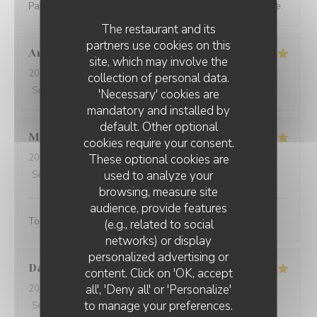
Parfait comme toujours ! Bonne ambiance et bonne table.
The restaurant and its
partners use cookies on this
Antoine
B
site, which may involve the
2022-09-13
- 20:45 - Guests 3
collection of personal data.
Service
:
5
/5
Ambiance
:
5
/5
Food
:
5
/5
Value
:
5
/5
'Necessary' cookies are
mandatory and installed by
default. Other optional
Max
A
cookies require your consent.
These optional cookies are
2022-09-06
- 19:30 - Guests 2
used to analyze your
Service
:
5
/5
Ambiance
:
5
/5
Food
:
5
/5
Value
:
5
/5
browsing, measure site
audience, provide features
Tout était parfait ! Service et cuisine !
(e.g., related to social
networks) or display
personalized advertising or
David
B
content. Click on 'OK, accept
all', 'Deny all' or 'Personalize'
2022-08-27
- 13:00 - Guests 8
to manage your preferences.
Service
:
5
/5
Ambiance
:
5
/5
Food
:
5
/5
Value
:
5
/5