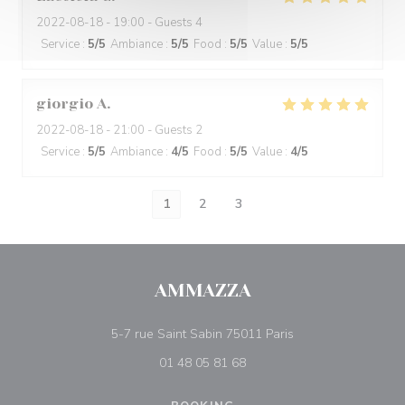
2022-08-18
- 19:00 - Guests 4
Service
:
5
/5
Ambiance
:
5
/5
Food
:
5
/5
Value
:
5
/5
giorgio
A
2022-08-18
- 21:00 - Guests 2
Service
:
5
/5
Ambiance
:
4
/5
Food
:
5
/5
Value
:
4
/5
1
2
3
AMMAZZA
((opens in a new w
5-7 rue Saint Sabin 75011 Paris
01 48 05 81 68