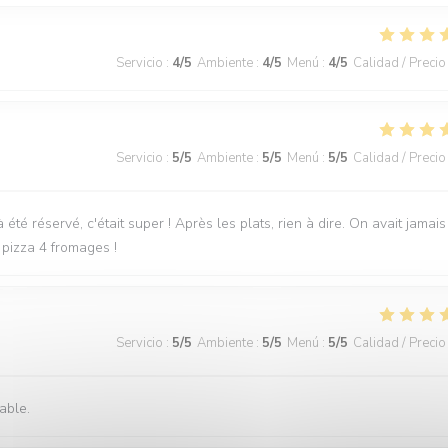
Servicio
:
4
/5
Ambiente
:
4
/5
Menú
:
4
/5
Calidad / Precio
Servicio
:
5
/5
Ambiente
:
5
/5
Menú
:
5
/5
Calidad / Precio
é réservé, c'était super ! Après les plats, rien à dire. On avait jamais
pizza 4 fromages !
Servicio
:
5
/5
Ambiente
:
5
/5
Menú
:
5
/5
Calidad / Precio
able.