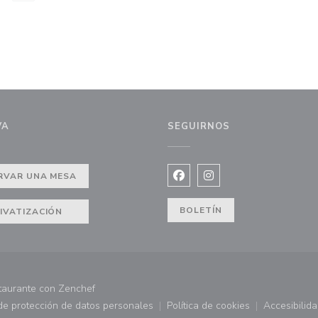
VA
SEGUIRNOS
ntana))
RVAR UNA MESA
Facebook ((abre en una nuev
Instagram ((abre en u
BOLETÍN
IVATIZACIÓN
((abre en una nueva ventana))
taurante con
Zenchef
 de protección de datos personales
Política de cookies
Accesibilid
 ventana))
((abre en una nueva ventana))
((abre en una nueva ve
((abr