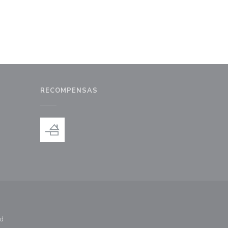
RECOMPENSAS
a ventana))
na nueva ventana))
ad
ntana))
e en una nueva ventana))