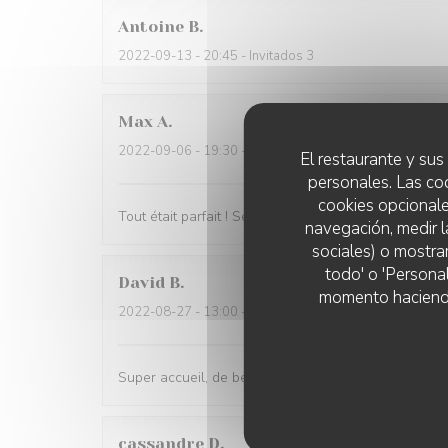
Antoine
B
2022-09-13
- 20:45 - Invitados 3
Max
A
2022-09-06
- 19:30 - Invitados 2
El restaurante y sus 
personales. Las co
cookies opcionale
Tout était parfait ! Service et cuisine !
navegación, medir l
sociales) o mostra
todo' o 'Persona
David
B
momento haciendo c
2022-08-27
- 13:00 - Invitados 8
Super accueil, de beaux produits, dans un chouett
cassandre
D