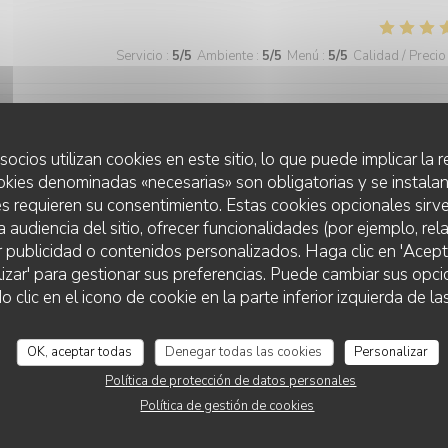
Servicio
:
5
/5
Ambiente
:
5
/5
Menú
:
5
/5
Calidad / Precio
Servicio
:
5
/5
Ambiente
:
5
/5
Menú
:
5
/5
Calidad / Precio
socios utilizan cookies en este sitio, lo que puede implicar la
okies denominadas «necesarias» son obligatorias y se instalan
s requieren su consentimiento. Estas cookies opcionales sirve
a audiencia del sitio, ofrecer funcionalidades (por ejemplo, re
r publicidad o contenidos personalizados. Haga clic en 'Acept
lizar' para gestionar sus preferencias. Puede cambiar sus opci
lic en el icono de cookie en la parte inferior izquierda de las
Servicio
:
5
/5
Ambiente
:
5
/5
Menú
:
5
/5
Calidad / Precio
OK, aceptar todas
Denegar todas las cookies
Personalizar
e cadre. Toujours du bonheur de venir chez Ammazza
Política de protección de datos personales
Política de gestión de cookies