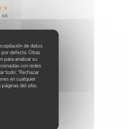
:
5
/5
:
5
/5
 recopilación de datos
 por defecto. Otras
n para analizar su
lacionadas con redes
ar todo', 'Rechazar
ones en cualquier
 páginas del sitio.
:
5
/5