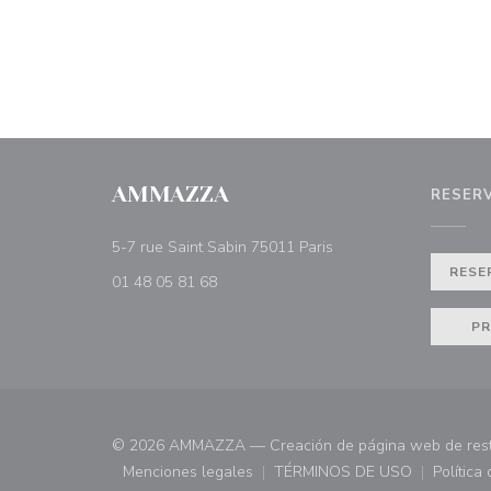
AMMAZZA
RESER
((abre en una nueva ve
5-7 rue Saint Sabin 75011 Paris
RESE
01 48 05 81 68
PR
© 2026 AMMAZZA — Creación de página web de res
Menciones legales
TÉRMINOS DE USO
Política
((abre en una nueva ventana))
((abre en una nueva