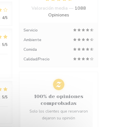
Valoración media —
1088
Opiniones
:
4
/5
Servicio
Ambiente
:
5
/5
Comida
Calidad/Precio
100% de opiniones
:
5
/5
comprobadas
Solo los clientes que reservaron
dejaron su opinión