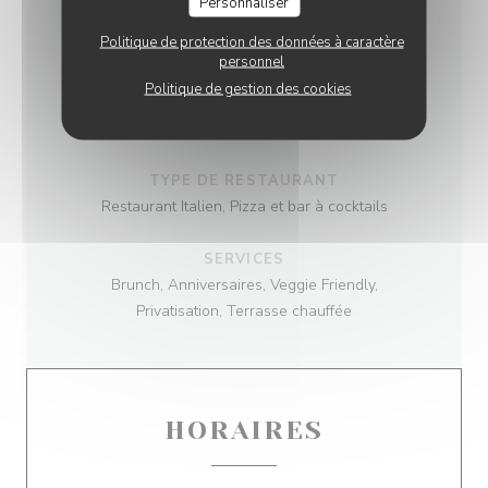
Personnaliser
INFOS PRATIQUES
Politique de protection des données à caractère
personnel
Politique de gestion des cookies
CUISINE
Italienne
TYPE DE RESTAURANT
Restaurant Italien, Pizza et bar à cocktails
SERVICES
Brunch, Anniversaires, Veggie Friendly,
Privatisation, Terrasse chauffée
HORAIRES