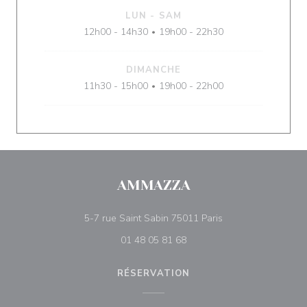
LUN
-
SAM
12h00 - 14h30
19h00 - 22h30
•
DIMANCHE
11h30 - 15h00
19h00 - 22h00
•
AMMAZZA
((ouvre une nouvell
5-7 rue Saint Sabin 75011 Paris
01 48 05 81 68
RÉSERVATION