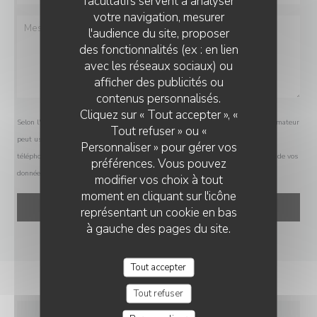
facultatifs servent à analyser
votre navigation, mesurer
l'audience du site, proposer
des fonctionnalités (ex : en lien
avec les réseaux sociaux) ou
afficher des publicités ou
contenus personnalisés.
Cliquez sur « Tout accepter », «
Selon l'article L.223-2 du code de la consommation, il est rappelé que le consommateur
Tout refuser » ou «
peut user de son droit à s'inscrire sur la liste d'opposition au démarchage
Personnaliser » pour gérer vos
téléphonique Bloctel :
bloctel.gouv.fr
. Pour plus d'informations sur le traitement de vos
préférences. Vous pouvez
données, consultez notre
politique de confidentialité
.
modifier vos choix à tout
moment en cliquant sur l'icône
représentant un cookie en bas
à gauche des pages du site.
Tout accepter
Tout refuser