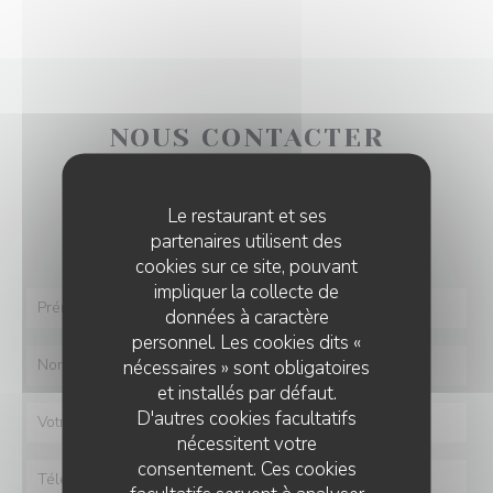
NOUS CONTACTER
Vous désirez nous contacter ?
Le restaurant et ses
Remplissez le formulaire ci-dessous !
partenaires utilisent des
cookies sur ce site, pouvant
impliquer la collecte de
données à caractère
personnel. Les cookies dits «
nécessaires » sont obligatoires
et installés par défaut.
D'autres cookies facultatifs
nécessitent votre
consentement. Ces cookies