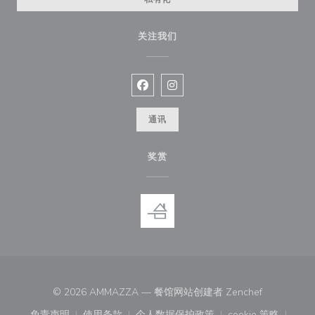
关注我们
Facebook ((在新窗口中打开))
Instagram ((在新窗口中打开))
通讯
奖赏
((在新窗口中
© 2026 AMMAZZA — 餐馆网站创建者
Zenchef
免责声明
使用条款
个人数据保护政策
cookie 策略